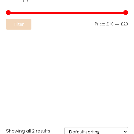
Mi
Ma
Price:
£10
—
£20
Filter
pri
pri
Showing all 2 results