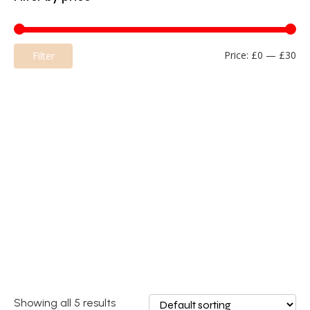
Mi
Ma
Price:
£0
—
£30
Filter
pri
pri
Showing all 5 results