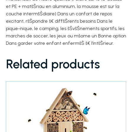
et PE + matšŠriau en aluminium, la mousse est sur la
couche intermšŠdiaire) Dans un confort de repos
excitant, ršŠpondre š€ diffšŠrents besoins Dans le
pique-nique, le camping, les šŠvšŠnements sportifs, les
marches de soccer, les jeux ou mšºme un Bonne option
Dans garder votre enfant enfermšŠ š€ l’intšŠrieur.
Related products