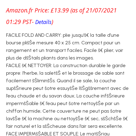
Amazon.fr Price:
£
13.99
(as of 21/07/2021
01:29 PST-
)
Details
FACILE FOLD AND CARRY: plie jusqu’š€ la taille d’une
bourse plišŠe mesure 40 x 25 cm. Compact pour un
rangement et un transport faciles. Facile š€ plier, voir
plus de dšŠtails pliants dans les images.
FACILE š€ NETTOYER: La construction durable le garde
propre: l’herbe, la saletšŠ et le brossage de sable sont
facilement šŠliminšŠs. Quand il se sale, la couche
supšŠrieure peut šºtre essuyšŠe lšŠgššrement avec de
l’eau chaude et du savon doux; La couche infšŠrieure
impermšŠable š€ l’eau peut šºtre nettoyšŠe par un
chiffon humide; Cette couverture ne peut pas šºtre
lavšŠe š€ la machine ou nettoyšŠe š€ sec, sšŠchšŠe š€
l’air naturel et la sšŠcheuse dans l’air sera excellente.
FACE IMPERMšŠABLE ET SOUPLE: Le matšŠriau