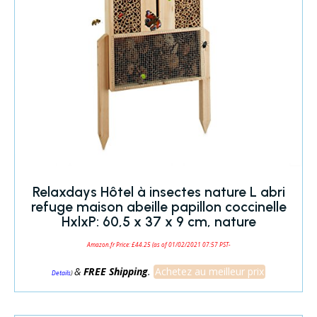
Relaxdays Hôtel à insectes nature L abri
refuge maison abeille papillon coccinelle
HxlxP: 60,5 x 37 x 9 cm, nature
Amazon.fr Price:
£
44.25
(as of 01/02/2021 07:57 PST-
&
FREE Shipping
.
Achetez au meilleur prix
)
Details