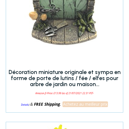
Décoration miniature originale et sympa en
forme de porte de lutins / fée / elfes pour
arbre de jardin ou maison…
Amazon.fr Price:
£
13.99
(as of 21/07/2021 22:31 PST-
&
FREE Shipping
.
Achetez au meilleur prix
)
Details