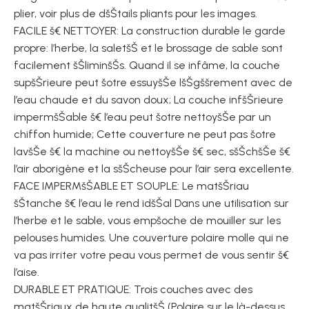
plier, voir plus de dšŠtails pliants pour les images.
FACILE š€ NETTOYER: La construction durable le garde
propre: l’herbe, la saletšŠ et le brossage de sable sont
facilement šŠliminšŠs. Quand il se infâme, la couche
supšŠrieure peut šºtre essuyšŠe lšŠgššrement avec de
l’eau chaude et du savon doux; La couche infšŠrieure
impermšŠable š€ l’eau peut šºtre nettoyšŠe par un
chiffon humide; Cette couverture ne peut pas šºtre
lavšŠe š€ la machine ou nettoyšŠe š€ sec, sšŠchšŠe š€
l’air aborigène et la sšŠcheuse pour l’air sera excellente.
FACE IMPERMšŠABLE ET SOUPLE: Le matšŠriau
šŠtanche š€ l’eau le rend idšŠal Dans une utilisation sur
l’herbe et le sable, vous empšºche de mouiller sur les
pelouses humides. Une couverture polaire molle qui ne
va pas irriter votre peau vous permet de vous sentir š€
l’aise.
DURABLE ET PRATIQUE: Trois couches avec des
matšŠriaux de haute qualitšŠ (Polaire sur le là-dessus