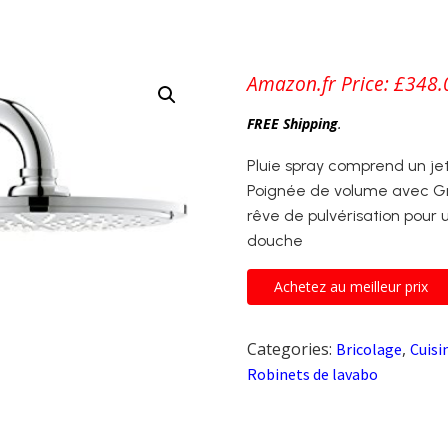
Amazon.fr Price:
£
348.
FREE Shipping
.
Pluie spray comprend un jet
Poignée de volume avec G
rêve de pulvérisation pour 
douche
Achetez au meilleur prix
Categories:
,
Bricolage
Cuisi
Robinets de lavabo