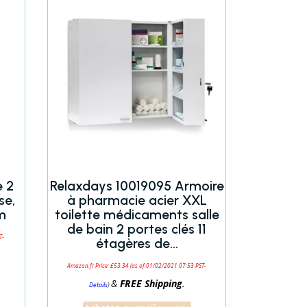
e 2
Relaxdays 10019095 Armoire
se,
à pharmacie acier XXL
cm
toilette médicaments salle
de bain 2 portes clés 11
T-
étagères de…
Amazon.fr Price:
£
53.34
(as of 01/02/2021 07:53 PST-
&
FREE Shipping
.
)
Details