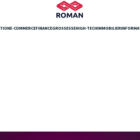
TION
E-COMMERCE
FINANCE
GROSSESSE
HIGH-TECH
IMMOBILIER
INFORMA