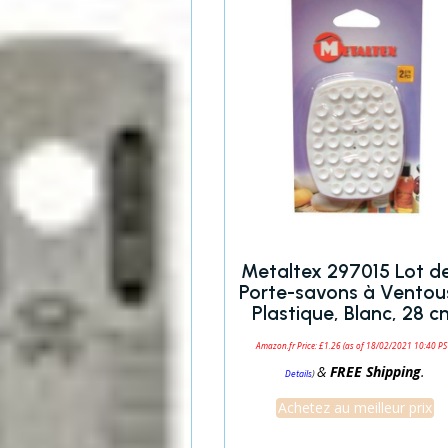
Metaltex 297015 Lot d
Porte-savons à Ventou
Plastique, Blanc, 28 
Amazon.fr Price:
£
1.26
(as of 18/02/2021 10:40 PS
&
FREE Shipping
.
)
Details
Achetez au meilleur prix