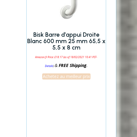
Bisk Barre d’appui Droite
Blanc 600 mm 25 mm 65,5 x
5,5 x 8 cm
Amazon.fr Price:
£
18.17
(as of 18/02/2021 10:41 PST-
&
FREE Shipping
.
)
Details
Achetez au meilleur prix