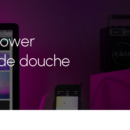
hower
de douche