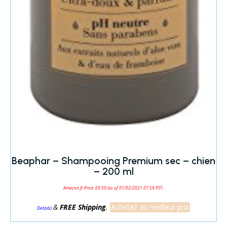
Beaphar – Shampooing Premium sec – chien
– 200 ml
Amazon.fr Price:
£
9.50
(as of 01/02/2021 07:59 PST-
&
FREE Shipping
.
Achetez au meilleur prix
)
Details