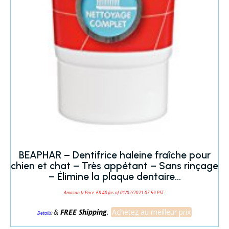
BEAPHAR – Dentifrice haleine fraîche pour
chien et chat – Très appétant – Sans rinçage
– Élimine la plaque dentaire…
Amazon.fr Price:
£
8.40
(as of 01/02/2021 07:59 PST-
&
FREE Shipping
.
Achetez au meilleur prix
)
Details