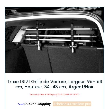
Trixie 13171 Grille de Voiture, Largeur: 96–163
cm, Hauteur: 34–48 cm, Argent/Noir
Amazon.fr Price:
£
59.99
(as of 01/02/2021 07:52 PST-
&
FREE Shipping
.
Achetez au meilleur prix
)
Details