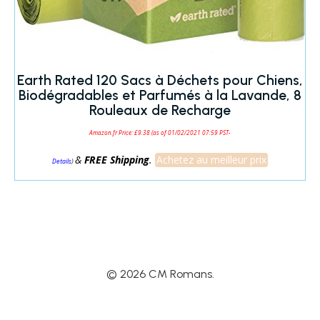
Earth Rated 120 Sacs à Déchets pour Chiens,
Biodégradables et Parfumés à la Lavande, 8
Rouleaux de Recharge
Amazon.fr Price:
£
9.38
(as of 01/02/2021 07:59 PST-
&
FREE Shipping
.
Achetez au meilleur prix
)
Details
© 2026 CM Romans.