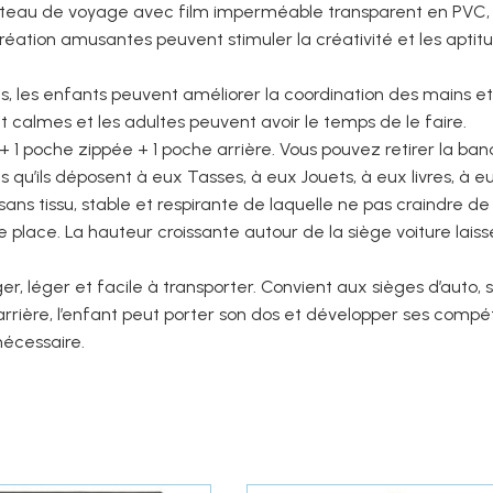
ateau de voyage avec film imperméable transparent en PVC, e
récréation amusantes peuvent stimuler la créativité et les aptit
 les enfants peuvent améliorer la coordination des mains et 
nt calmes et les adultes peuvent avoir le temps de le faire.
oche zippée + 1 poche arrière. Vous pouvez retirer la bando
u’ils déposent à eux Tasses, à eux Jouets, à eux livres, à eux
s tissu, stable et respirante de laquelle ne pas craindre de b
ace. La hauteur croissante autour de la siège voiture laisse 
 léger et facile à transporter. Convient aux sièges d’auto, si
l’arrière, l’enfant peut porter son dos et développer ses com
 nécessaire.