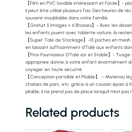
【Film en PVC lavable intéressant et Facile】- pl
il peut être utilisé plusieurs fois. Des heures de 
souvenir inoubliable dans votre famille.
【Gratuit 5 Images + 6 Brosses】- Avec les dessins,
les enfants jouent avec tablette voiture, ils reste
【Super Talé de Stockage】-15 poches en mesh + 1 p
en laissant suffisamment d’Talé aux enfants dans q
【Prov Fournisseur D’Talé sûr et Stable】- Tuage san
appropriée donne à votre enfant énormément de pl
voyager en toute sécurité.
【Conception portable et Pliable】 – Matériau léger,
chaises de parc, etc. grâce à un coussin épais à 
pliable, il ne prend pas de place lorsqu’il n’est pas
Related products