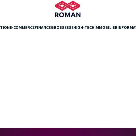
TION
E-COMMERCE
FINANCE
GROSSESSE
HIGH-TECH
IMMOBILIER
INFORMA