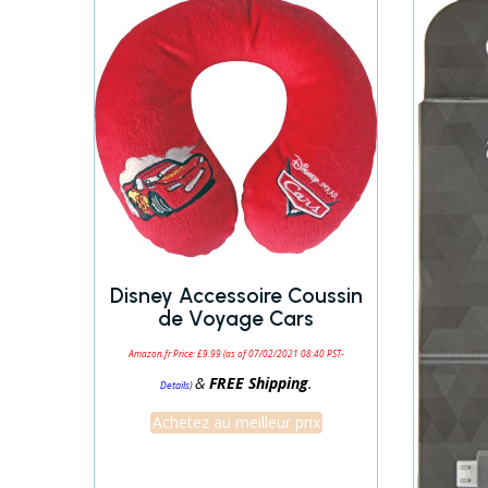
Disney Accessoire Coussin
de Voyage Cars
Amazon.fr Price:
£
9.99
(as of 07/02/2021 08:40 PST-
&
FREE Shipping
.
)
Details
Achetez au meilleur prix