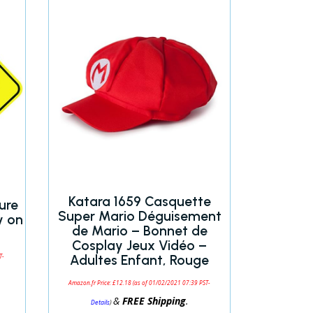
Katara 1659 Casquette
ure
Super Mario Déguisement
y on
de Mario – Bonnet de
Cosplay Jeux Vidéo –
Adultes Enfant, Rouge
T-
Amazon.fr Price:
£
12.18
(as of 01/02/2021 07:39 PST-
&
FREE Shipping
.
)
Details