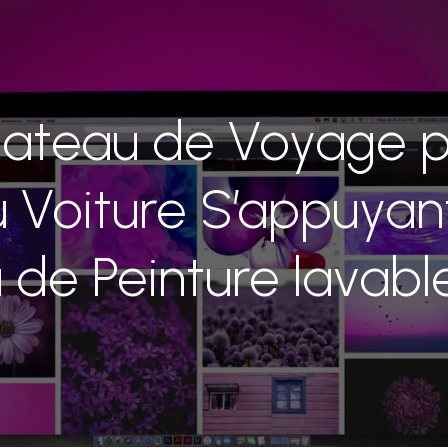
ateau de Voyage po
u Voiture S’appuyant
 de Peinture lavable