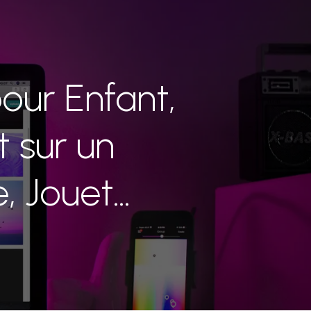
ur Enfant,
 sur un
, Jouet…