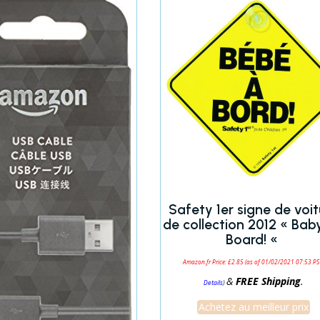
Safety 1er signe de voit
de collection 2012 « Bab
Board! «
Amazon.fr Price:
£
2.85
(as of 01/02/2021 07:53 PS
&
FREE Shipping
.
)
Details
Achetez au meilleur prix